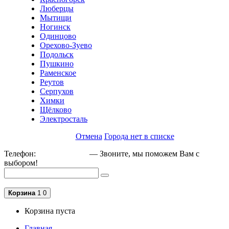
Люберцы
Мытищи
Ногинск
Одинцово
Орехово-Зуево
Подольск
Пушкино
Раменское
Реутов
Серпухов
Химки
Щёлково
Электросталь
Отмена
Города нет в списке
Телефон:
+79162189129
— Звоните, мы поможем Вам с
выбором!
Корзина
1
0
Корзина пуста
Главная