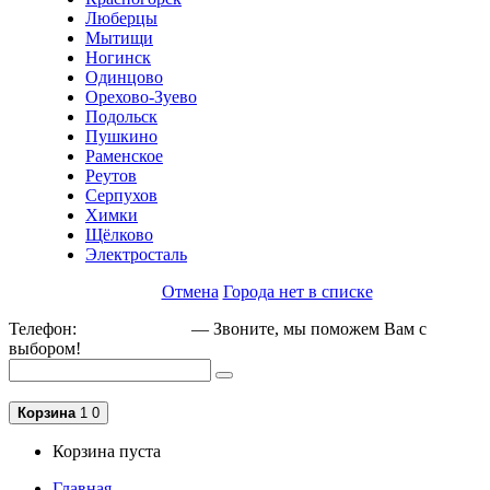
Люберцы
Мытищи
Ногинск
Одинцово
Орехово-Зуево
Подольск
Пушкино
Раменское
Реутов
Серпухов
Химки
Щёлково
Электросталь
Отмена
Города нет в списке
Телефон:
+79162189129
— Звоните, мы поможем Вам с
выбором!
Корзина
1
0
Корзина пуста
Главная