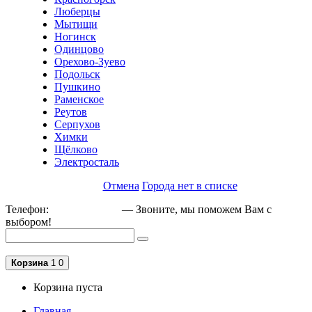
Люберцы
Мытищи
Ногинск
Одинцово
Орехово-Зуево
Подольск
Пушкино
Раменское
Реутов
Серпухов
Химки
Щёлково
Электросталь
Отмена
Города нет в списке
Телефон:
+79162189129
— Звоните, мы поможем Вам с
выбором!
Корзина
1
0
Корзина пуста
Главная