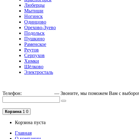
Люберцы
Мытищи
Ногинск
Одинцово
Орехово-Зуево
Подольск
Пушкино
Раменское
Реутов
Серпухов
Химки
Щёлково
Электросталь
Телефон:
+79162189129
— Звоните, мы поможем Вам с выборо
Корзина
1
0
Корзина пуста
Главная
О компании