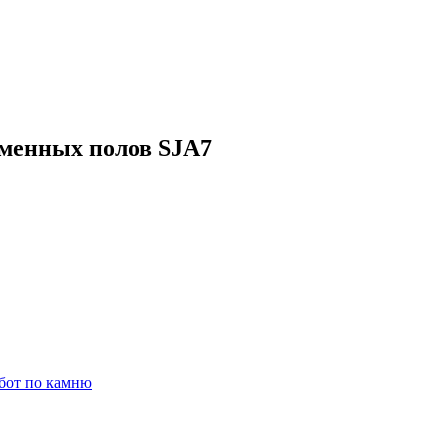
менных полов SJA7
бот по камню