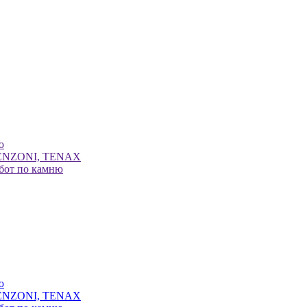
ю
LENZONI, TENAX
бот по камню
ю
LENZONI, TENAX