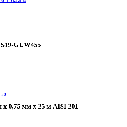
бот по камню
 NS19-GUW455
 0,75 мм x 25 м AISI 201